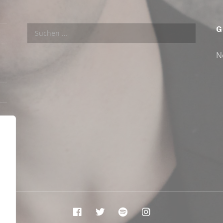
Suchen nach:
G
N
Facebook
Twitter
Spotify
Instagram