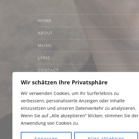
HOME
ABOUT
MUSIC
LYRIC
CONTACT
Wir schätzen Ihre Privatsphäre
DATENSCHUTZERKLÄRUNG
Wir verwenden Cookies, um Ihr Surferlebnis zu
IMPRESSUM
verbessern, personalisierte Anzeigen oder Inhalte
einzusetzen und unseren Datenverkehr zu analysieren.
Wenn Sie auf „Alle akzeptieren" klicken, stimmen Sie der
Anwendung von Cookies zu.
Social Media Profiles
Anpassen
Alles ablehnen